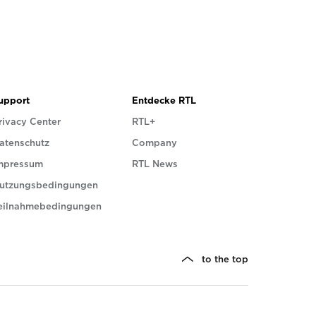
upport
Entdecke RTL
rivacy Center
RTL+
atenschutz
Company
mpressum
RTL News
utzungsbedingungen
eilnahmebedingungen
to the top