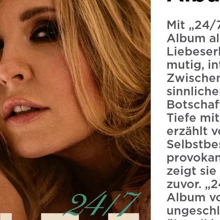
Mit „24/7
Album al
Liebeser
mutig, in
Zwischen
sinnlich
Botschaf
Tiefe mit
erzählt 
Selbstbe
provokan
zeigt sie
zuvor. „2
Album vo
ungeschl