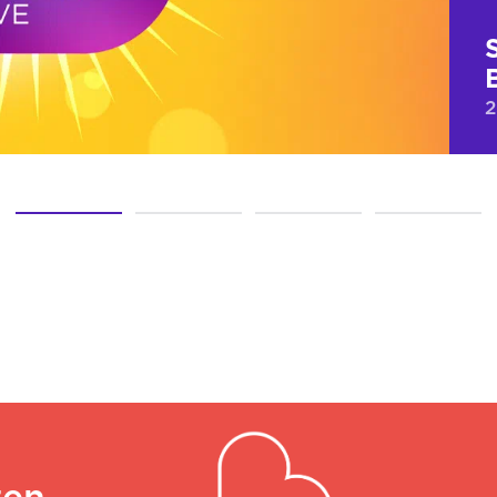
2
ten